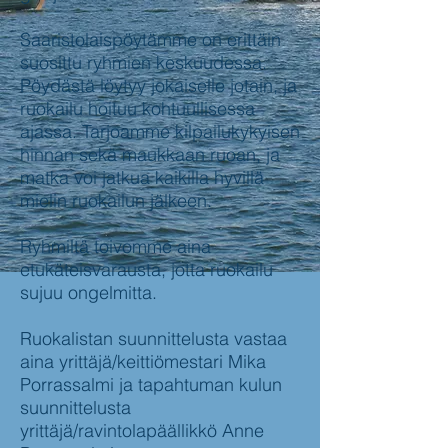
Saaristolaispöytämme on erittäin
suosittu ryhmien keskuudessa.
Pöydästä löytyy jokaiselle jotain, ja
ruokailu hoituu kohtuullisessa
ajassa. Tarjoamme kilpailukykyisen
hinnan sekä maukkaan ruoan, ja
matka voi jatkua kaikilla hyvillä
mielin ruokailun jälkeen.
Ryhmiltä toivomme aina
etukäteisvarausta, jotta ruokailu
sujuu ongelmitta.
Ruokalistan suunnittelusta vastaa
aina yrittäjä/keittiömestari Mika
Porrassalmi ja tapahtuman kulun
suunnittelusta
yrittäjä/ravintolapäällikkö Anne