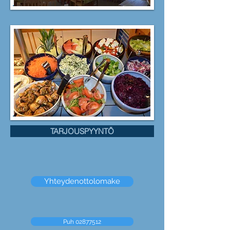
TARJOUSPYYNTÖ
Yhteydenottolomake
Puh 02877512