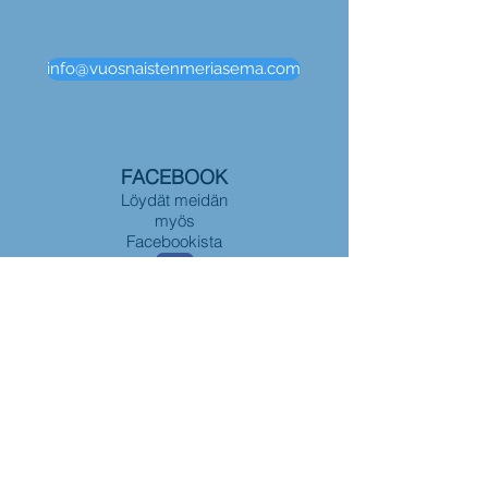
info@vuosnaistenmeriasema.com
FACEBOOK
Löydät meidän
myös
Facebookista
Ajankohtaista
tietoa
tapahtumista ja
paljon valokuvia