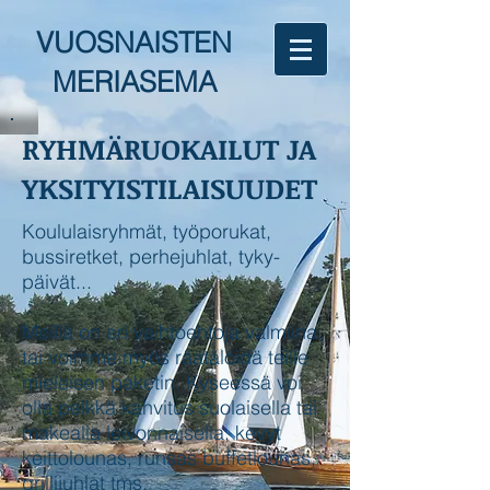
VUOSNAISTEN
MERIASEMA
RYHMÄRUOKAILUT JA
YKSITYISTILAISUUDET
Koululaisryhmät, työporukat,
bussiretket, perhejuhlat, tyky-
päivät...
Meillä on eri vaihtoehtoja valmiina,
tai voimme myös räätälöidä teille
mieleisen paketin. Kyseessä voi
olla pelkkä kahvitus suolaisella tai
makealla leivonnaisella, kevyt
keittolounas, runsas buffetlounas,
grillijuhlat tms.