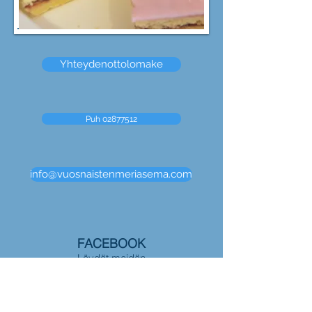
Yhteydenottolomake
Puh 02877512
info@vuosnaistenmeriasema.com
FACEBOOK
Löydät meidän
myös
Facebookista