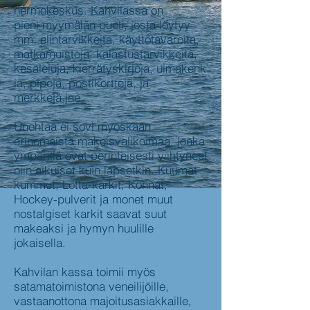
hermokeskus. Kahvilassa on
pieni myymälän puoli, josta löytyy
mm. elintarvikkeita, käyttötavaroita,
matkamuistoja, kalastustarvikkeita,
kesäleluja, kierrätyskirjoja, uimakenk
iä, pipoja, postikortteja, ja -
merkkejä jne.
Unohtaa ei sovi myöskään
erinomaista makeisvalikoimaa, jonka
ympärillä ovat perinteisesti viihtyneet
niin aikuiset kuin lapsetkin. Kuumat
kummut, Lotta-karkit, Konnat,
Hockey-pulverit ja monet muut
nostalgiset karkit saavat suut
makeaksi ja hymyn huulille
jokaisella.
Kahvilan kassa toimii myös
satamatoimistona veneilijöille,
vastaanottona majoitusasiakkaille,