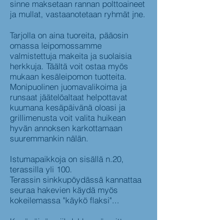
sinne maksetaan rannan polttoaineet
ja mullat, vastaanotetaan ryhmät jne.
Tarjolla on aina tuoreita, pääosin
omassa leipomossamme
valmistettuja makeita ja suolaisia
herkkuja. Täältä voit ostaa myös
mukaan kesäleipomon tuotteita.
Monipuolinen juomavalikoima ja
runsaat jäätelöaltaat helpottavat
kuumana kesäpäivänä oloasi ja
grillimenusta voit valita huikean
hyvän annoksen karkottamaan
suuremmankin nälän.
Istumapaikkoja on sisällä n.20,
terassilla yli 100.
Terassin sinkkupöydässä kannattaa
seuraa hakevien käydä myös
kokeilemassa "käykö flaksi"...