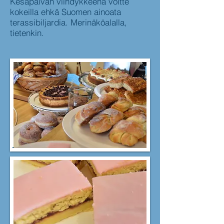
Kesäpäivän viihdykkeenä voitte
kokeilla ehkä Suomen ainoata
terassibiljardia. Merinäköalalla,
tietenkin.