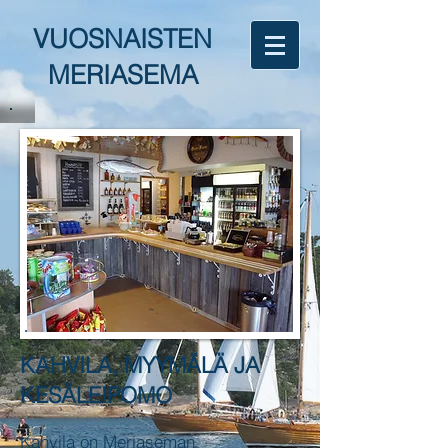
VUOSNAISTEN
MERIASEMA
KAHVILA, MYYMÄLÄ JA
KESÄLEIPOMO
Kahvila on Meriaseman